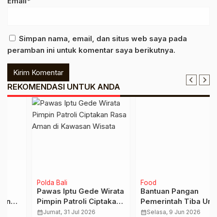
Email*
Simpan nama, email, dan situs web saya pada
peramban ini untuk komentar saya berikutnya.
REKOMENDASI UNTUK ANDA
Polda Bali
Food
Pawas Iptu Gede Wirata
Bantuan Pangan
Pimpin Patroli Ciptakan
Pemerintah Tiba Untuk
Rasa Aman di Kawasan
Warga Amfoang Barat
calendar_month
Jumat, 31 Jul 2026
calendar_month
Selasa, 9 Jun 2026