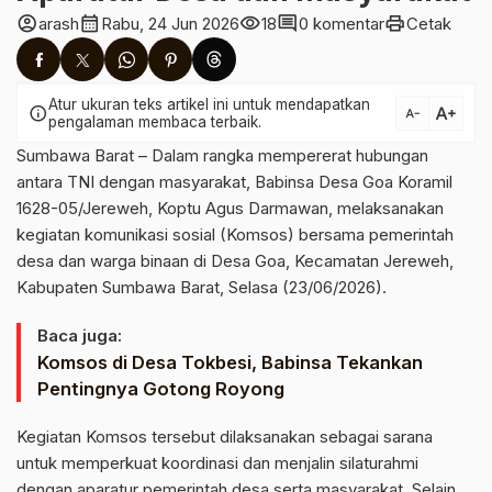
account_circle
calendar_month
visibility
comment
print
arash
Rabu, 24 Jun 2026
18
0 komentar
Cetak
Atur ukuran teks artikel ini untuk mendapatkan
text_increase
info
text_decrease
pengalaman membaca terbaik.
Sumbawa Barat – Dalam rangka mempererat hubungan
antara TNI dengan masyarakat, Babinsa Desa Goa Koramil
1628-05/Jereweh, Koptu Agus Darmawan, melaksanakan
kegiatan komunikasi sosial (Komsos) bersama pemerintah
desa dan warga binaan di Desa Goa, Kecamatan Jereweh,
Kabupaten Sumbawa Barat, Selasa (23/06/2026).
Baca juga:
Komsos di Desa Tokbesi, Babinsa Tekankan
Pentingnya Gotong Royong
Kegiatan Komsos tersebut dilaksanakan sebagai sarana
untuk memperkuat koordinasi dan menjalin silaturahmi
dengan aparatur pemerintah desa serta masyarakat. Selain