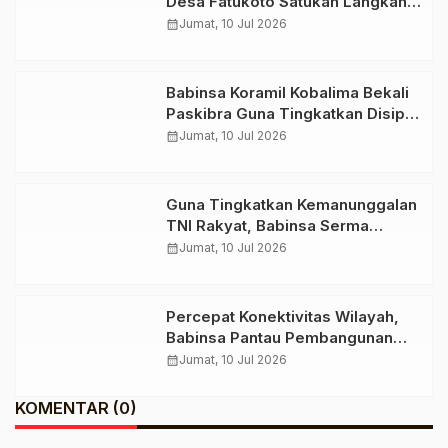
Desa Fatukoto Satukan Langkah
Menuju Desa Sehat dan Bebas
calendar_month
Jumat, 10 Jul 2026
Stunting
Babinsa Koramil Kobalima Bekali
Paskibra Guna Tingkatkan Disiplin
dan Jiwa Korsa
calendar_month
Jumat, 10 Jul 2026
Guna Tingkatkan Kemanunggalan
TNI Rakyat, Babinsa Serma
Duarte Dos Santos Sambangi
calendar_month
Jumat, 10 Jul 2026
Warga
Percepat Konektivitas Wilayah,
Babinsa Pantau Pembangunan
Jembatan Beton di Desa Kuatae
calendar_month
Jumat, 10 Jul 2026
KOMENTAR (0)