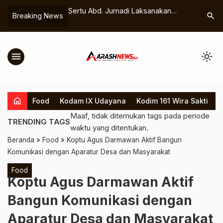
di Sarana Pererat
Sertu Abd. Jumadi Laksanakan
Babinsa I
search
Breaking News
n Cegah Gangguan
Pengamanan di Pelabuhan
Main Haki
Penyeberangan Poto Tano
Ketertiba
menu
light_mode
home
Food
Kodam IX Udayana
Kodim 161 Wira Sakti
K
Maaf, tidak ditemukan tags pada periode
TRENDING TAGS
waktu yang ditentukan.
Beranda
»
Food
»
Koptu Agus Darmawan Aktif Bangun
Komunikasi dengan Aparatur Desa dan Masyarakat
Food
Koptu Agus Darmawan Aktif
Bangun Komunikasi dengan
Aparatur Desa dan Masyarakat