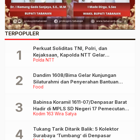
TERPOPULER
Perkuat Soliditas TNI, Polri, dan
Kejaksaan, Kapolda NTT Gelar
Polda NTT
Silaturahmi Bersama Danrem
161/Wirasakti dan Kajati NTT
Dandim 1608/Bima Gelar Kunjungan
Silaturahmi dan Penyerahan Bantuan
Food
Sembako di Pondok Pesantren Darul
Ulumi Wal Amal
Babinsa Koramil 1611-07/Denpasar Barat
Hadir di MPLS SD Negeri 17 Pemecutan,
Kodim 163 Wira Satya
Bekali Siswa Pemahaman Anti Bullying
Tukang Tarik Ditarik Balik: 5 Kolektor
Surabaya ‘Tumbang’ di Denpasar