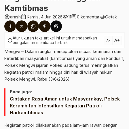
Kamtibmas
account_circle
calendar_month
visibility
comment
print
arash
Kamis, 4 Jun 2026
11
0 komentar
Cetak
Atur ukuran teks artikel ini untuk mendapatkan
text_increase
info
text_decrease
pengalaman membaca terbaik.
Mengwi – Dalam rangka menciptakan situasi keamanan dan
ketertiban masyarakat (kamtibmas) yang aman dan kondusif,
Polsek Mengwi jajaran Polres Badung terus meningkatkan
kegiatan patroli malam hingga dini hari di wilayah hukum
Polsek Mengwi. Rabu (3/6/2026)
Baca juga:
Ciptakan Rasa Aman untuk Masyarakay, Polsek
Kerambitan Intensifkan Kegiatan Patroli
Harkamtibmas
Kegiatan patroli dilaksanakan pada jam-jam rawan dengan