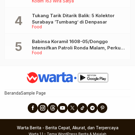
Kodim 163 Wira Satya
Bekali Siswa Pemahaman Anti Bullying
Tukang Tarik Ditarik Balik: 5 Kolektor
Surabaya ‘Tumbang’ di Denpasar
Food
Babinsa Koramil 1608-05/Donggo
Intensifkan Patroli Ronda Malam, Perkuat
Food
Keamanan Wilayah Binaan
Beranda
Sample Page
Warta Berita - Berita Cepat, Akurat, dan Terpercaya
Warta 1.1 -
Tema WordPress Berita & Majalah