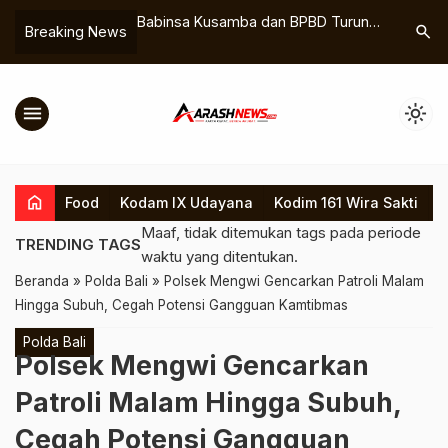
an Wajib Pajak Dan
Babinsa Kusamba dan BPBD Turun
Babinsa 1
search
Breaking News
Danramil Nusa Penida
Langsung Pantau Situasi Pasca
Kedekata
antauan Wajib Pajak
Meluapnya Sungai Candingara di
Lewat Ke
aha
Dusun Bingin
menu
light_mode
home
Food
Kodam IX Udayana
Kodim 161 Wira Sakti
K
Maaf, tidak ditemukan tags pada periode
TRENDING TAGS
waktu yang ditentukan.
Beranda
»
Polda Bali
»
Polsek Mengwi Gencarkan Patroli Malam
Hingga Subuh, Cegah Potensi Gangguan Kamtibmas
Polda Bali
Polsek Mengwi Gencarkan
Patroli Malam Hingga Subuh,
Cegah Potensi Gangguan