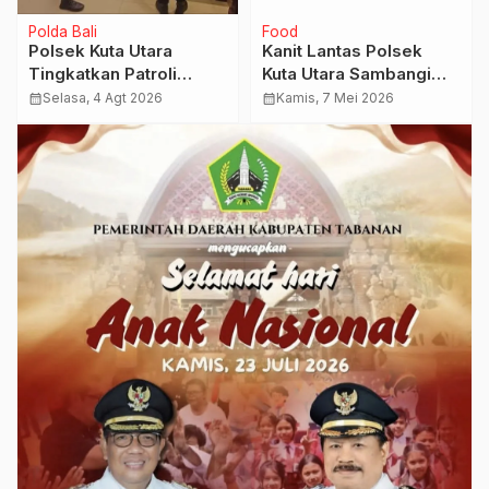
Polda Bali
Food
Polsek Kuta Utara
Kanit Lantas Polsek
Tingkatkan Patroli
Kuta Utara Sambangi
Keamanan di Lapas
Tempat Usaha Rental
calendar_month
Selasa, 4 Agt 2026
calendar_month
Kamis, 7 Mei 2026
Kerobokan.
Sepeda Motor