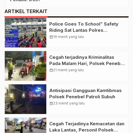
ARTIKEL TERKAIT
Police Goes To School” Safety
Riding Sat Lantas Polres
Karangasem di SMP N 6 Abang
calendar_month
19 menit yang lalu
Cegah terjadinya Kriminalitas
Pada Malam Hari, Polsek Penebel
Laksanakan Patroli Blue Light
calendar_month
21 menit yang lalu
Antisipasi Gangguan Kamtibmas
Polsek Penebel Patroli Subuh
calendar_month
23 menit yang lalu
Cegah Terjadinya Kemacetan dan
Laka Lantas, Personil Polsek