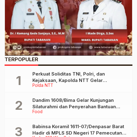
TERPOPULER
Perkuat Soliditas TNI, Polri, dan
Kejaksaan, Kapolda NTT Gelar
Polda NTT
Silaturahmi Bersama Danrem
161/Wirasakti dan Kajati NTT
Dandim 1608/Bima Gelar Kunjungan
Silaturahmi dan Penyerahan Bantuan
Food
Sembako di Pondok Pesantren Darul
Ulumi Wal Amal
Babinsa Koramil 1611-07/Denpasar Barat
Hadir di MPLS SD Negeri 17 Pemecutan,