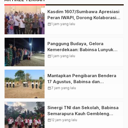
Kasdim 1607/Sumbawa Apresiasi
Peran IWAPI, Dorong Kolaborasi
Menuju Kemandirian Ekonomi
calendar_month
1 jam yang lalu
Masyarakat
Panggung Budaya, Gelora
Kemerdekaan: Babinsa Lunyuk
Rea Hadir Perkuat Semangat
calendar_month
1 jam yang lalu
Persatuan
Mantapkan Pengibaran Bendera
17 Agustus, Babinsa dan
Bhabinkamtibmas Sumberkima
calendar_month
7 jam yang lalu
Latih Paskibra Desa
Sinergi TNI dan Sekolah, Babinsa
Semarapura Kauh Gembleng
Siswa Siswi SDN Semarapura
calendar_month
12 jam yang lalu
Kauh Jelang Lomba Gerak Jalan