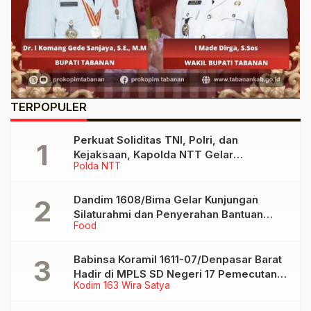
TERPOPULER
Perkuat Soliditas TNI, Polri, dan
Kejaksaan, Kapolda NTT Gelar
Polda NTT
Silaturahmi Bersama Danrem
161/Wirasakti dan Kajati NTT
Dandim 1608/Bima Gelar Kunjungan
Silaturahmi dan Penyerahan Bantuan
Food
Sembako di Pondok Pesantren Darul
Ulumi Wal Amal
Babinsa Koramil 1611-07/Denpasar Barat
Hadir di MPLS SD Negeri 17 Pemecutan,
Kodim 163 Wira Satya
Bekali Siswa Pemahaman Anti Bullying