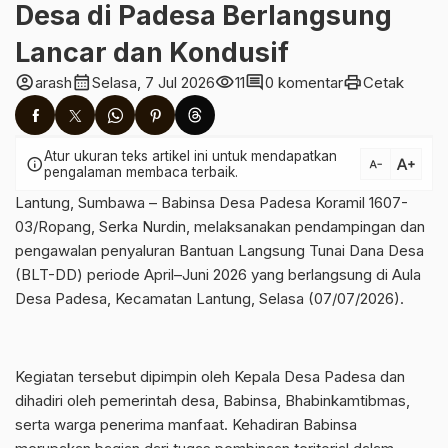
Desa di Padesa Berlangsung
Lancar dan Kondusif
account_circle
calendar_month
visibility
comment
print
arash
Selasa, 7 Jul 2026
11
0 komentar
Cetak
Atur ukuran teks artikel ini untuk mendapatkan
text_increase
info
text_decrease
pengalaman membaca terbaik.
Lantung, Sumbawa – Babinsa Desa Padesa Koramil 1607-
03/Ropang, Serka Nurdin, melaksanakan pendampingan dan
pengawalan penyaluran Bantuan Langsung Tunai Dana Desa
(BLT-DD) periode April–Juni 2026 yang berlangsung di Aula
Desa Padesa, Kecamatan Lantung, Selasa (07/07/2026).
‎Kegiatan tersebut dipimpin oleh Kepala Desa Padesa dan
dihadiri oleh pemerintah desa, Babinsa, Bhabinkamtibmas,
serta warga penerima manfaat. Kehadiran Babinsa