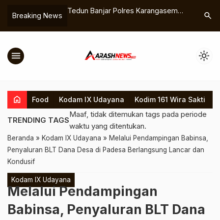
 1608-02/Bolo
Tedun Banjar Polres Karangasem
Kapolri Pe
search
Breaking News
mas Melalui Komsos
Berikan Pelayanan SIM dan SAMSAT
Lewat Si
Keliling
TNI di M
menu
light_mode
home
Food
Kodam IX Udayana
Kodim 161 Wira Sakti
K
Maaf, tidak ditemukan tags pada periode
TRENDING TAGS
waktu yang ditentukan.
Beranda
»
Kodam IX Udayana
»
Melalui Pendampingan Babinsa,
Penyaluran BLT Dana Desa di Padesa Berlangsung Lancar dan
Kondusif
Kodam IX Udayana
Melalui Pendampingan
Babinsa, Penyaluran BLT Dana