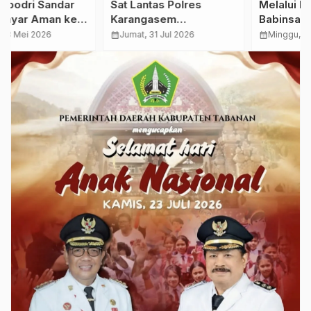
Sat Lantas Polres
Melalui Komsos,
Karangasem
Babinsa Taropo
Tingkatkan Pelayanan,
Tanamkan Kesadaran
calendar_month
Jumat, 31 Jul 2026
calendar_month
Minggu, 26 Jul 2026
Serahkan STNK Baru
Hukum dan Tanggung
Secara Cepat dan
Jawab Sosial
Ramah